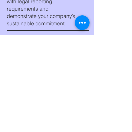
with legal reporting
requirements and
demonstrate your company’s
sustainable commitment.
Stay in touch and contact us!
Click here!