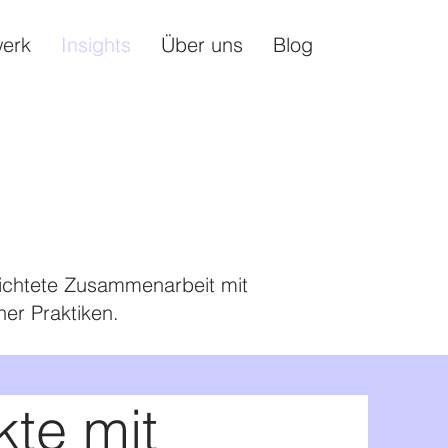
erk
Insights
Über uns
Blog
e
erichtete Zusammenarbeit mit
er Praktiken.
kte mit